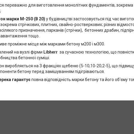
ся переважно для виготовлення монолітних фундаментів, зокрема с
;
тон
марки М-250 (В 20)
у будівництві застосовується під час вигот
зокрема стрічкових, плитних, свайно-ростверкових; різних відмосто
сілякого призначення, парканів (стрічки), бетонних драбин, підпірни
навантаження тощо.
иве проміжне місце між марками бетону м200 і м300.
влений на вузлі фірми
Libherr
за сучасною технологією, що повніс
бництва бетонної суміші.
н виробляється на 3 фракціях щебеню (5-10;10-20;2-5), що підвищу
мпоненти бетону перед замішуванням підігріваються.
ерека гарантує
повна відповідність марки бетону та його об'єму то