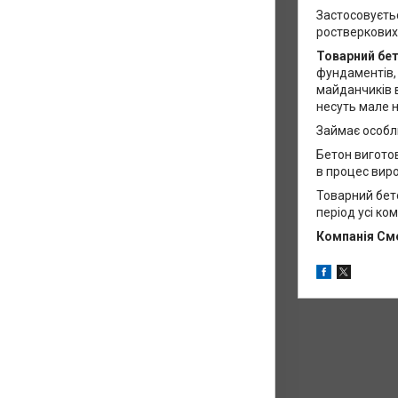
Застосовуєть
ростверкових
Товарний бе
фундаментів, 
майданчиків в
несуть мале 
Займає особл
Бетон вигото
в процес виро
Товарний бето
період усі ко
Компанія См