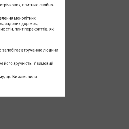
трічкових, плитних, свайно-
овлення монолітних
к, садових доріжок,
х стін, плит перекриттів, які
тю запобігає втручанню людини
є його зручність. У зимовий
му, що Ви замовили.