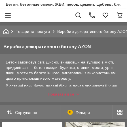
Бетон, бетонные смеси, ЖБИ, песок, цемент, щебень, блок
Товари та послуги
Вироби з декоративного бетону AZO
Вироби з декоративного бетону AZON
Бетон завойовує світ. Дійсно, вийшовши на вулицю в місті,
придивіться — бетон всюди: будинки, стовпи, мости, урні,
лави, мости та багато іншого, виготовлені з використанням
цього приголомшливого матеріалу.
В останні роки бетон дедалі більше почав проникати й у наш
побут. Останні тенденції в дизайні квартир і публічних
Показати все
приміщень показали, що
вироби з бетону
стали
обов'язковими в оформленні простору в стилі лофт.
Вази,
кашпо
, декор стін, свічники, люстри та навіть посуд — усе це
Сортування
0
Фільтри
зроблене з бетону, має стильний та привабливий вигляд.
Гра на контрапункту, коли бетон об'єднується з живими
рослинами або стабілізованим мохом — це дивовижно та