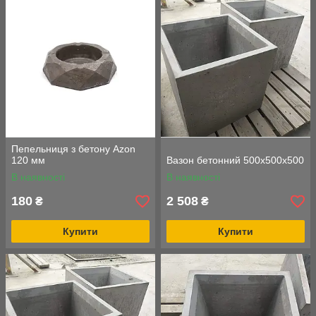
захопливо.
Пепельниця з бетону Azon
120 мм
Вазон бетонний 500х500х500
В наявності
В наявності
180
2 508
₴
₴
Купити
Купити