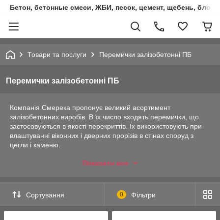
Бетон, бетонные смеси, ЖБИ, песок, цемент, щебень, блок
Товари та послуги
Перемички залізобетонні ПБ
Перемички залізобетонні ПБ
Компанія Смерека пропонує великий асортимент
залізобетонних виробів. В їх число входять перемички, що
застосовуються в якості перекриттів. Їх використовують при
влаштуванні віконних і дверних прорізів в стінах споруд з
цегли і каменю.
Для их производства используется тяжеловесный бетон
Показати все
оптимальных марок и типов, специальная арматура.
Предназначены эти изделия для усиления прочности зданий.
Они выполняют функцию снижения нагрузки несущих
перекрытий и конструкций, принимая часть ее на себя. По
Сортування
0
Фільтри
конструктивному решению их принято делить на усиленные
арматурой и простые, по форме – на плоские и брусковые.