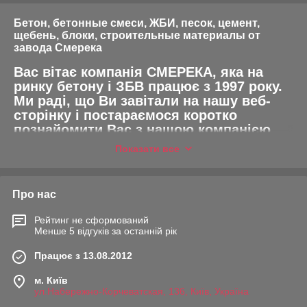
Бетон, бетонные смеси, ЖБИ, песок, цемент,
щебень, блоки, строительные материалы от
завода Смерека
Вас вітає компанія
СМЕРЕКА,
яка на
ринку бетону і ЗБВ працює з 1997 року.
Ми раді, що Ви завітали на нашу веб-
сторінку і постараємося коротко
познайомити Вас з нашою компанією.
Сподіваємося, що наше знайомство
Показати все
переросте у взаємовигідне
співробітництво. На нашому сайті Ви
зможете ознайомитися з широким
Про нас
асортиментом ЗБВ, а також купити
будівельні матеріали: бетонні суміші,
Рейтинг не сформований
бетон, ЖБІ, цемент, щебінь,
Менше 5 відгуків за останній рік
фундаментні блоки, замовити
Працює з 13.08.2012
металоконструкції будь-якої складності.
м. Київ
Відразу хочемо застерегти: ми не робимо "дешевий" бетон.
ул.Набережно-Корчеватская, 136, Київ, Україна
Як, втім, і дорогою. Ми робимо ЯКІСНИЙ БЕТОН.