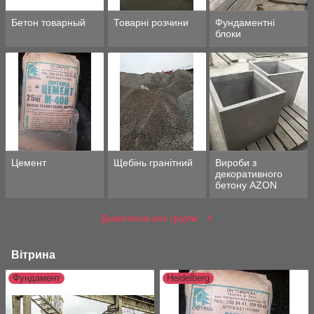
Бетон товарный
Товарні розчини
Фундаментні
блоки
Цемент
Щебінь гранітний
Вироби з
декоративного
бетону AZON
Дивитися всі групи
Вітрина
Фундамент
Heidelberg