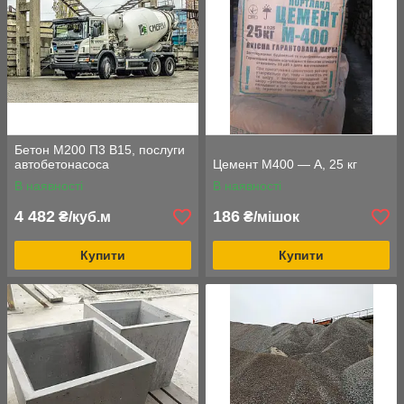
Бетон М200 П3 В15, послуги
автобетонасоса
Цемент М400 — А, 25 кг
В наявності
В наявності
4 482
186
₴/куб.м
₴/мішок
Купити
Купити