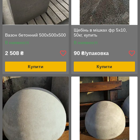
Щебінь в мішках фр 5х10,
Вазон бетонний 500х500х500
50кг, купить
В наявності
В наявності
2 508
90
₴
₴/упаковка
Купити
Купити