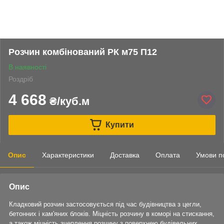
Розчин комбінований РК м75 П12
В наявності
Роздріб
4 668
₴/куб.м
Купити
Опис
Характеристики
Доставка
Оплата
Умови п
Опис
Кладковий розчин застосовується під час будівництва з цегли,
бетонних і кам'яних блоків. Міцність розчину в коморі на стискання,
а також міцність зчеплення розчину з поверхнею будівельних