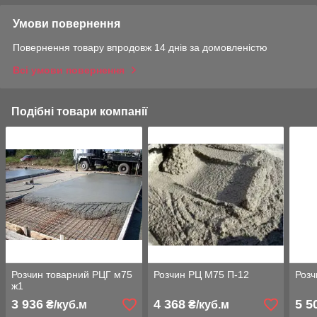
Умови повернення
Повернення товару впродовж 14 днів за домовленістю
Всі умови повернення
Подібні товари компанії
Розчин товарний РЦГ м75
Розчин РЦ М75 П-12
Розч
ж1
3 936
4 368
5 5
₴/куб.м
₴/куб.м