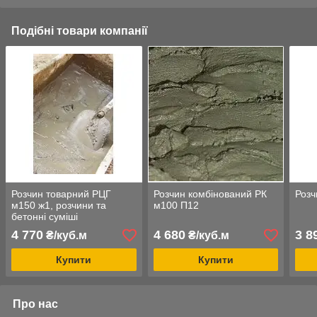
Подібні товари компанії
Розчин товарний РЦГ
Розчин комбінований РК
Розч
м150 ж1, розчини та
м100 П12
бетонні суміші
4 770
4 680
3 8
₴/куб.м
₴/куб.м
Купити
Купити
Про нас