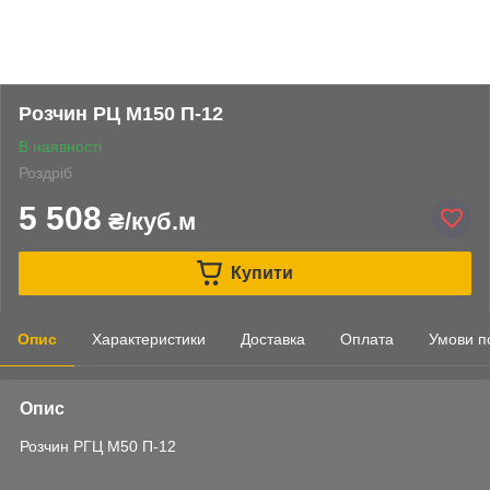
Розчин РЦ М150 П-12
В наявності
Роздріб
5 508
₴/куб.м
Купити
Опис
Характеристики
Доставка
Оплата
Умови п
Опис
Розчин РГЦ М50 П-12