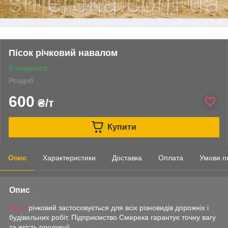
Пісок річковий навалом
В наявності
Роздріб
600
₴/т
Купити
Опис
Характеристики
Доставка
Оплата
Умови п
Опис
Пісок
річковий застосовується для всіх різновидів дорожніх і
будівельних робіт. Підприємство Смерека гарантує точну вагу
та якість продукції.